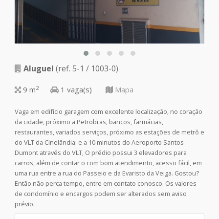
Aluguel
(ref. 5-1 / 1003-0)
Ru
2
9 m
1 vaga(s)
Mapa
Vaga em edifício garagem com excelente localização, no coração
da cidade, próximo a Petrobras, bancos, farmácias,
restaurantes, variados serviços, próximo as estações de metrô e
do VLT da Cinelândia. e a 10 minutos do Aeroporto Santos
Dumont através do VLT, O prédio possui 3 elevadores para
carros, além de contar o com bom atendimento, acesso fácil, em
uma rua entre a rua do Passeio e da Evaristo da Veiga. Gostou?
Então não perca tempo, entre em contato conosco. Os valores
de condomínio e encargos podem ser alterados sem aviso
prévio.