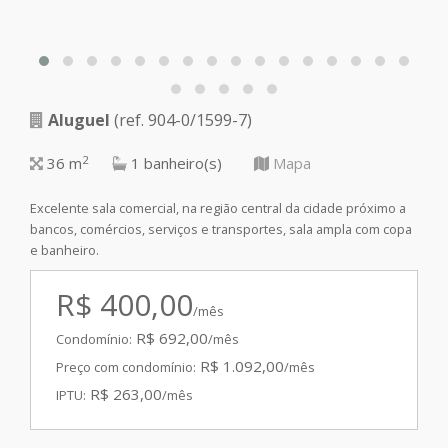
Aluguel
(ref. 904-0/1599-7)
Av
2
36 m
1 banheiro(s)
Mapa
Excelente sala comercial, na região central da cidade próximo a
bancos, comércios, serviços e transportes, sala ampla com copa
e banheiro.
R$ 400,00
/mês
R$ 692,00
Condomínio:
/mês
R$ 1.092,00
Preço com condomínio:
/mês
R$ 263,00
IPTU:
/mês